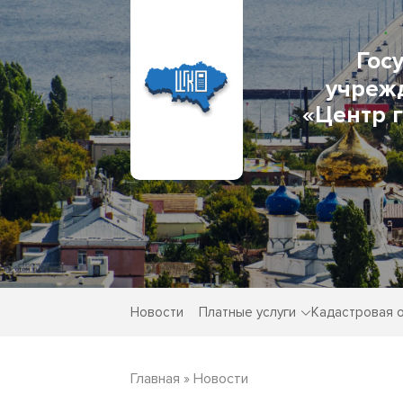
Гос
учреж
«Центр 
Новости
Платные услуги
Кадастровая 
Главная
»
Новости