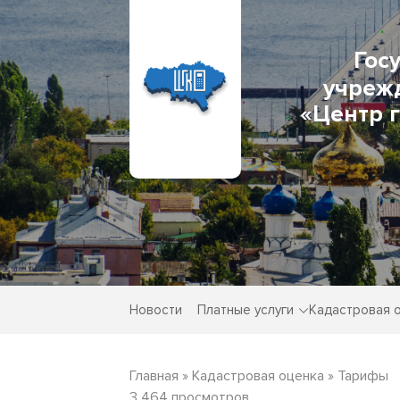
Гос
учреж
«Центр 
Новости
Платные услуги
Кадастровая 
Главная
»
Кадастровая оценка
»
Тарифы
3 464 просмотров