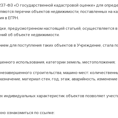
237-ФЗ «О государственной кадастровой оценке» для опред
ляются перечни объектов недвижимости, поставленных на ка
ия в ЕГРН.
ке, предусмотренном настоящей статьей, осуществляется в 
ний об объекте недвижимости.
ием для поступления таких объектов в Учреждение, стала по
шенного использования, категории земель, местоположения;
незавершенного строительства, машино-мест: количественны
(назначение, материал стен, год, этаж, аварийность, изменени
х индивидуальных характеристик объектов позволяет учесть 
жно ознакомиться по ссылке: