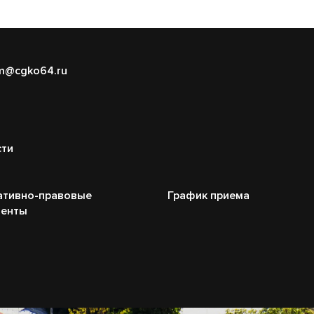
m@cgko64.ru
сти
ативно-правовые
График приема
менты