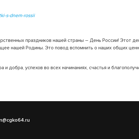
tki-s-dnem-rossii
арственных праздников нашей страны – День России! Этот де
ее нашей Родины. Это повод вспомнить о наших общих ценнос
 и добра, успехов во всех начинаниях, счастья и благополучи
m@cgko64.ru