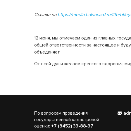
Ссылка на
https://media.halvacard.ru/life/otkry
12 июня, мы отмечаем один из главных госуд
общей ответственности за настоящее и будущ
объединяет.
От всей души желаем крепкого здоровья, мира
По вопросам проведения
ad
государственной кадастровой
оценки:
+7 (8452) 33-88-37