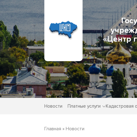
Гос
учреж
«Центр 
Новости
Платные услуги
Кадастровая 
Главная
»
Новости