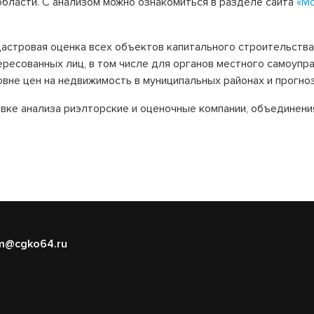
бласти. С анализом можно ознакомиться в разделе сайта
«Мо
дастровая оценка всех объектов капитального строительства
ресованных лиц, в том числе для органов местного самоупр
вне цен на недвижимость в муниципальных районах и прогно
овке анализа риэлторские и оценочные компании, объединени
m@cgko64.ru