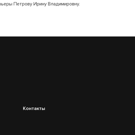
рьеры Петрову Ирину Владимировну.
Контакты