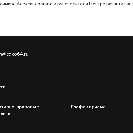
адимира Александровича и руководителя Центра развития ка
m@cgko64.ru
сти
ативно-правовые
График приема
менты