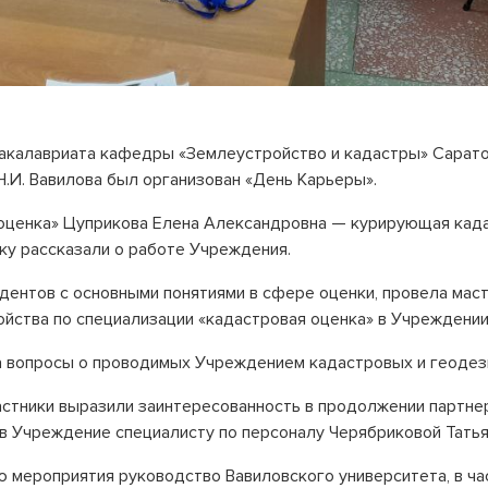
бакалавриата кафедры «Землеустройство и кадастры» Сарат
Н.И. Вавилова был организован «День Карьеры».
оценка» Цуприкова Елена Александровна — курирующая када
у рассказали о работе Учреждения.
дентов с основными понятиями в сфере оценки, провела маст
ойства по специализации «кадастровая оценка» в Учреждении
а вопросы о проводимых Учреждением кадастровых и геодез
астники выразили заинтересованность в продолжении партне
 Учреждение специалисту по персоналу Черябриковой Татья
ю мероприятия руководство Вавиловского университета, в ч