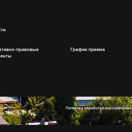
сти
ативно-правовые
График приема
менты
енки
Политика обработки персональных
ой области»