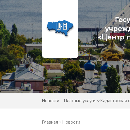
Гос
учреж
«Центр 
Новости
Платные услуги
Кадастровая 
Главная
»
Новости