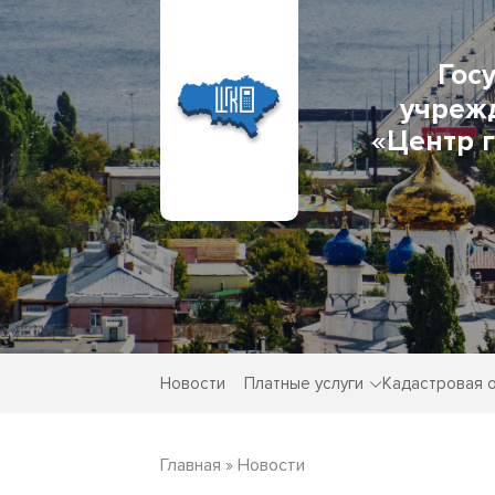
Гос
учреж
«Центр 
Новости
Платные услуги
Кадастровая 
Главная
»
Новости