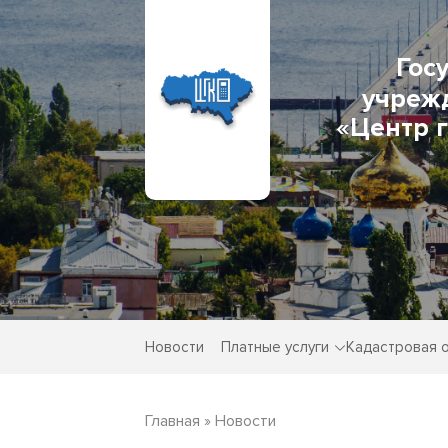
Гос
учреж
«Центр 
Новости
Платные услуги
Кадастровая 
Главная
»
Новости