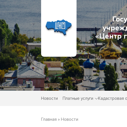
Гос
учреж
«Центр 
Новости
Платные услуги
Кадастровая 
Главная
»
Новости