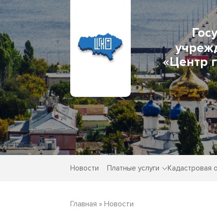
Гос
учреж
«Центр 
Новости
Платные услуги
Кадастровая 
Главная
»
Новости