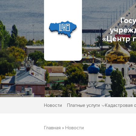
Гос
учреж
«Центр 
Новости
Платные услуги
Кадастровая 
Главная
»
Новости