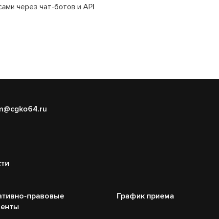
ами через чат-ботов и API
m@cgko64.ru
сти
ативно-правовые
График приема
менты