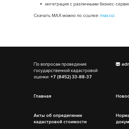
интеграция с различными бизнес-сервис
Скачать MAX можно по ссылке:
max.ru/
.
По вопросам проведения
ad
государственной кадастровой
оценки:
+7 (8452) 33-88-37
Главная
Ново
Акты об определении
Норм
кадастровой стоимости
доку