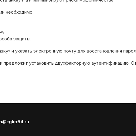
ть аккаунта и минимизируют риски мошенничества.
ии необходимо:
»;
пособа защиты.
зку» и указать электронную почту для восстановления парол
и предложит установить двухфакторную аутентификацию. О
m@cgko64.ru