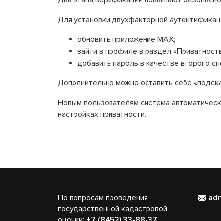
Два этапа верификации повышают безопаснос
Для установки двухфакторной аутентификац
обновить приложение МАХ;
зайти в профиле в раздел «Приватность
добавить пароль в качестве второго с
Дополнительно можно оставить себе «подска
Новым пользователям система автоматическ
настройках приватности.
По вопросам проведения
ad
государственной кадастровой
оценки:
+7 (8452) 33-88-37