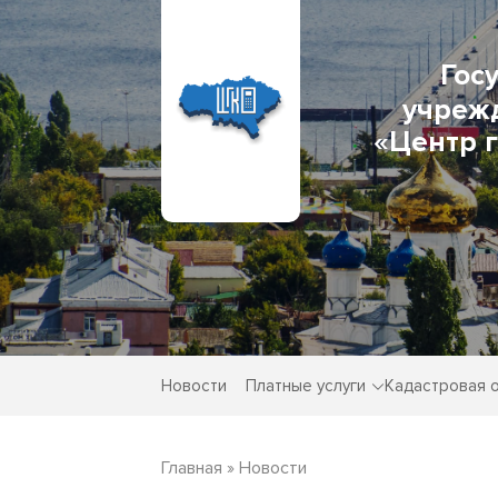
Гос
учреж
«Центр 
Новости
Платные услуги
Кадастровая 
Главная
»
Новости