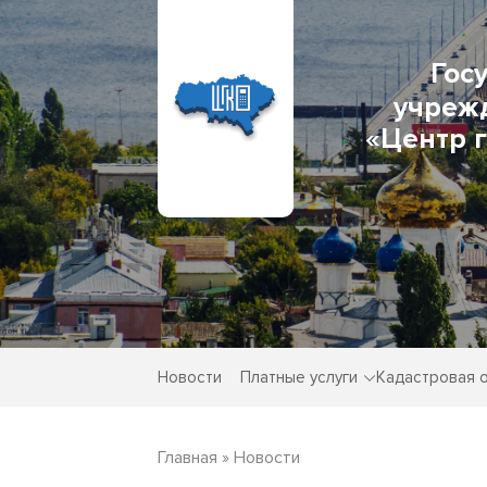
Гос
учреж
«Центр 
Новости
Платные услуги
Кадастровая 
Главная
»
Новости