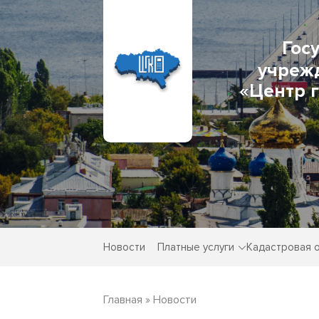
Гос
учреж
«Центр 
Новости
Платные услуги
Кадастровая 
Главная
»
Новости