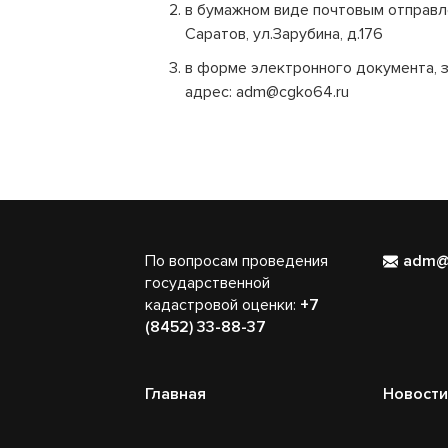
в бумажном виде почтовым отправл
Саратов, ул.Зарубина, д.176
в форме электронного документа, 
адрес: adm@cgko64.ru
По вопросам проведения
adm@
государственной
кадастровой оценки:
+7
(8452) 33-88-37
Главная
Новости