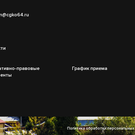
m@cgko64.ru
сти
ативно-правовые
График приема
менты
енки
Политика обработки персональных
ой области»