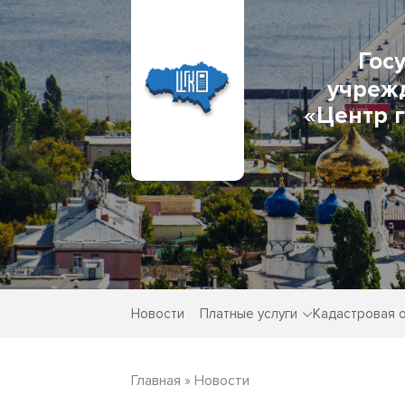
Гос
учреж
«Центр 
Новости
Платные услуги
Кадастровая 
Главная
»
Новости