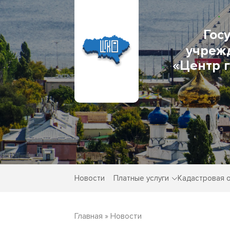
Гос
учреж
«Центр 
Новости
Платные услуги
Кадастровая 
Главная
»
Новости