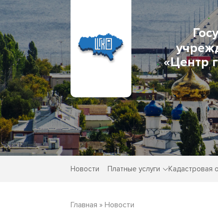
Гос
учреж
«Центр 
Новости
Платные услуги
Кадастровая 
Главная
»
Новости