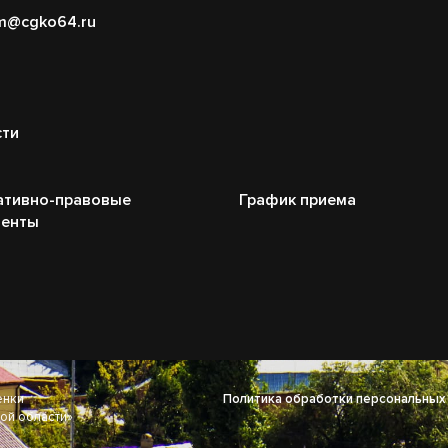
m@cgko64.ru
сти
ативно-правовые
График приема
менты
енки
Политика обработки персональных
ой области»