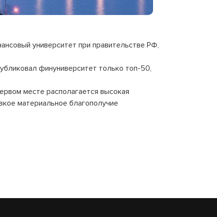
нансовый университет при правительстве РФ,
публиковал финуниверситет только топ-50,
первом месте располагается высокая
изкое материальное благополучие