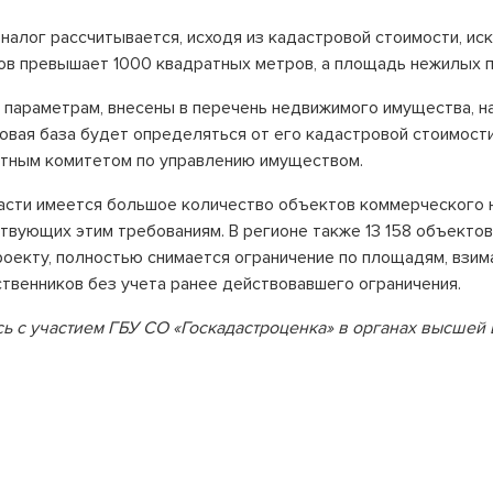
алог рассчитывается, исходя из кадастровой стоимости, ис
ов превышает 1000 квадратных метров, а площадь нежилых 
параметрам, внесены в перечень недвижимого имущества, н
овая база будет определяться от его кадастровой стоимости
тным комитетом по управлению имуществом.
асти имеется большое количество объектов коммерческого н
ствующих этим требованиям. В регионе также 13 158 объекто
оекту, полностью снимается ограничение по площадям, взима
ственников без учета ранее действовавшего ограничения.
 с участием ГБУ СО «Госкадастроценка» в органах высшей 