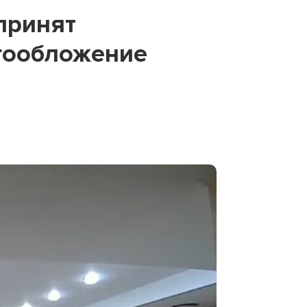
принят
огообложение