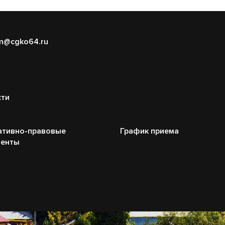
m@cgko64.ru
сти
ативно-правовые
График приема
менты