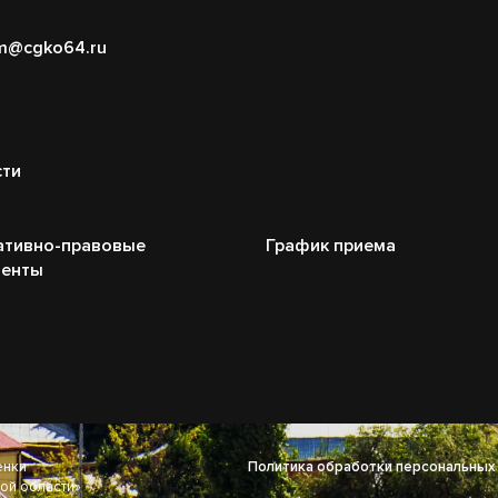
m@cgko64.ru
сти
ативно-правовые
График приема
менты
енки
Политика обработки персональных
ой области»