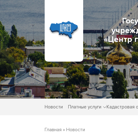
Гос
учреж
«Центр 
Новости
Платные услуги
Кадастровая 
Главная
»
Новости