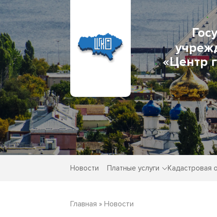
Гос
учреж
«Центр 
Новости
Платные услуги
Кадастровая 
Главная
»
Новости