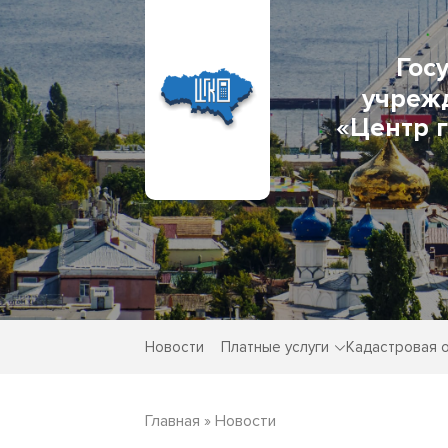
Гос
учреж
«Центр 
Новости
Платные услуги
Кадастровая 
Главная
»
Новости