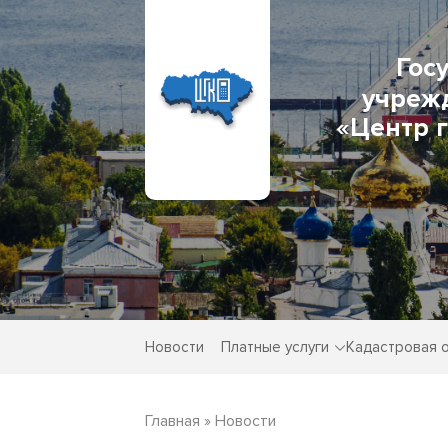
Гос
учреж
«Центр 
Новости
Платные услуги
Кадастровая 
Главная
»
Новости