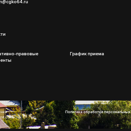
m@cgko64.ru
сти
ативно-правовые
График приема
менты
енки
Политика обработки персональных
ой области»