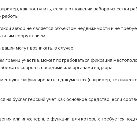
пример, как поступить, если в отношении забора из сетки р
 работы.
такой забор не является объектом недвижимости и не требу
тальным сооружением.
дации могут возникать, в случае:
ием границ участка, может потребоваться фиксация местопо
збежать споров с соседями или органами надзора;
мендуют зафиксировать в документах (например, техническо
я на бухгалтерский учет как основное средство, если соотв
ния или инженерные функции, для которых требуется подгот