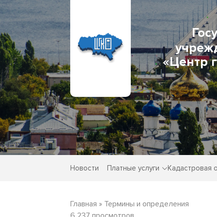
Гос
учреж
«Центр 
Новости
Платные услуги
Кадастровая 
Главная
»
Термины и определения
6 237 просмотров