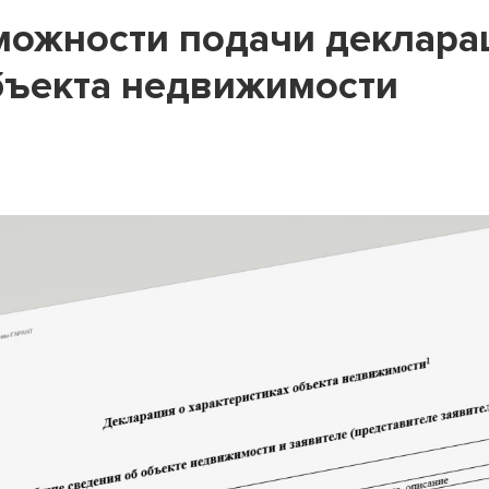
можности подачи деклара
бъекта недвижимости