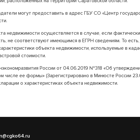
ий, расположенных на территории Саратовской области.
датели могут предоставить в адрес ГБУ СО «Центр государ
ти.
та недвижимости осуществляется в случае, если фактическ
ть, не соответствуют имеющимся в ЕГРН сведениям. То есть,
характеристики объекта недвижимости, используемые в кадас
астровой стоимости.
экономразвития России от 04.06.2019 №318 «Об утверждени
ом числе ее формы» (Зарегистрировано в Минюсте России 23
кларации о характеристиках объекта недвижимости.
m@cgko64.ru