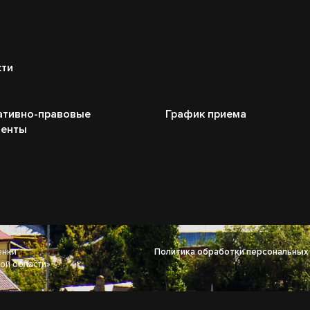
сти
ативно-правовые
График приема
менты
енки
Политика обработки персональных
ой области»